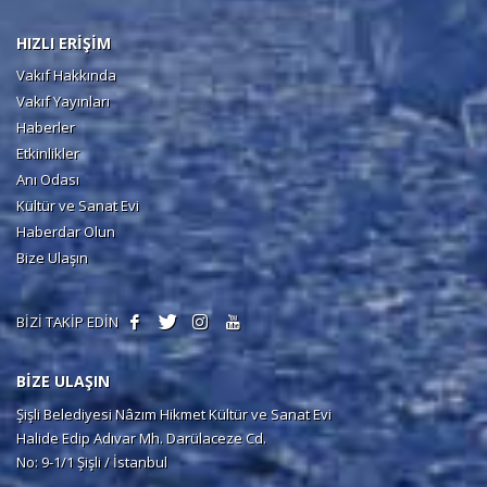
HIZLI ERİŞİM
Vakıf Hakkında
Vakıf Yayınları
Haberler
Etkinlikler
Anı Odası
Kültür ve Sanat Evi
Haberdar Olun
Bize Ulaşın
BİZİ TAKİP EDİN
BİZE ULAŞIN
Şişli Belediyesi Nâzım Hikmet Kültür ve Sanat Evi
Halide Edip Adıvar Mh. Darülaceze Cd.
No: 9-1/1 Şişli / İstanbul