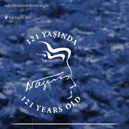
vakif@nazimhikmet.org.tr
Yol Tarifi Alın