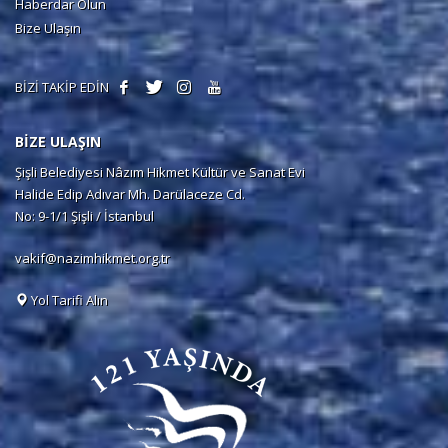
Haberdar Olun
Bize Ulaşın
BİZİ TAKİP EDİN
BİZE ULAŞIN
Şişli Belediyesi Nâzım Hikmet Kültür ve Sanat Evi
Halide Edip Adıvar Mh. Darülaceze Cd.
No: 9-1/1 Şişli / İstanbul
vakif@nazimhikmet.org.tr
Yol Tarifi Alın