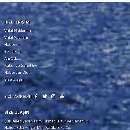
HIZLI ERİŞİM
Vakıf Hakkında
Vakıf Yayınları
Haberler
Etkinlikler
Anı Odası
Kültür ve Sanat Evi
Haberdar Olun
Bize Ulaşın
BİZİ TAKİP EDİN
BİZE ULAŞIN
Şişli Belediyesi Nâzım Hikmet Kültür ve Sanat Evi
Halide Edip Adıvar Mh. Darülaceze Cd.