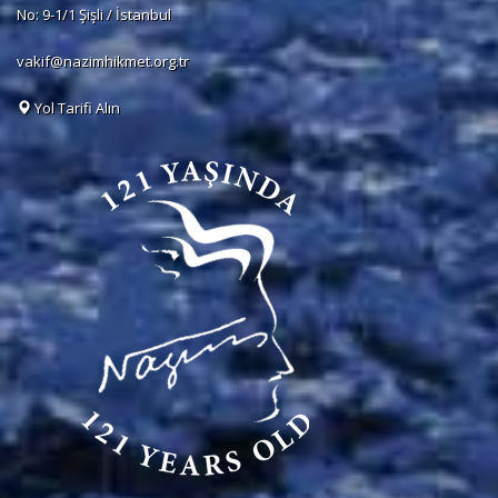
No: 9-1/1 Şişli / İstanbul
vakif@nazimhikmet.org.tr
Yol Tarifi Alın