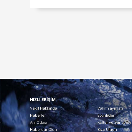
HIZLI ERİŞİM
Vakıf Hakkında
Vakıf Yayınları
Haberler
Etkinlikler
Anı Odası
Kültür ve Sanat Evi
Haberdar Olun
Bize Ulaşın