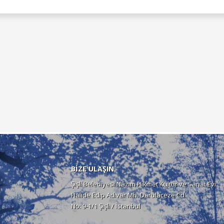
BİZE ULAŞIN
Şişli Belediyesi Nâzım Hikmet Kültür ve Sanat Evi
Halide Edip Adıvar Mh. Darülaceze Cd.
No: 9-1/1 Şişli / İstanbul