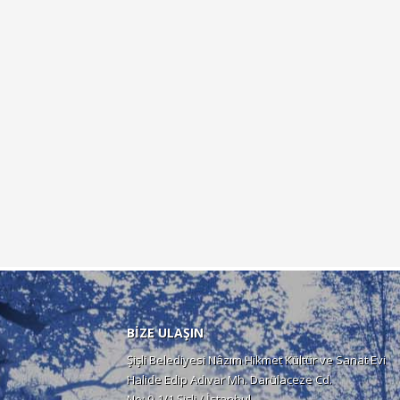
BİZE ULAŞIN
Şişli Belediyesi Nâzım Hikmet Kültür ve Sanat Evi
Halide Edip Adıvar Mh. Darülaceze Cd.
No: 9-1/1 Şişli / İstanbul