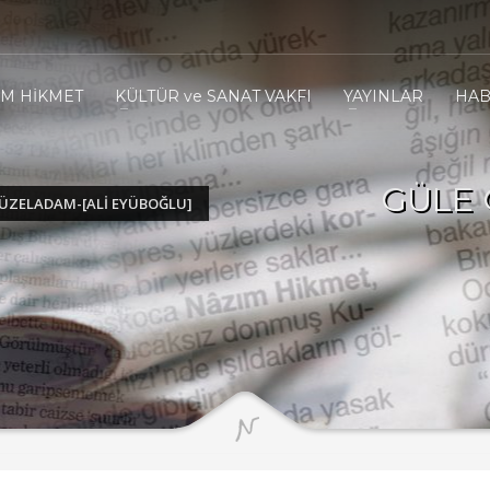
IM HİKMET
KÜLTÜR ve SANAT VAKFI
YAYINLAR
HAB
GÜLE 
ÜZELADAM-[ALI EYÜBOĞLU]