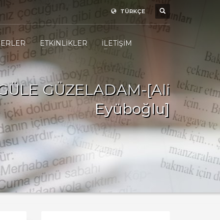
TÜRKÇE
ERLER
ETKİNLİKLER
İLETİŞİM
GÜLE GÜZELADAM-[Ali
Eyüboğlu]