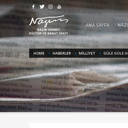
ANA SAYFA
NÂZ
HOME
HABERLER
MİLLİYET
GÜLE GÜLE G