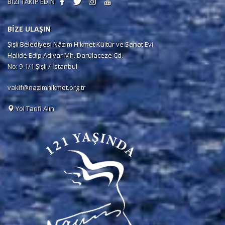
BİZİ TAKİP EDİN
BİZE ULAŞIN
Şişli Belediyesi Nâzım Hikmet Kültür ve Sanat Evi
Halide Edip Adıvar Mh. Darülaceze Cd.
No: 9-1/1 Şişli / İstanbul
vakif@nazimhikmet.org.tr
Yol Tarifi Alın