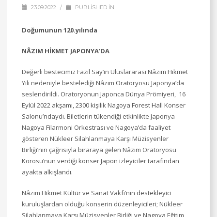
23.09.2022
/
PUBLISHED IN
Doğumunun 120.yılında
NÂZIM HİKMET JAPONYA’DA
Değerli bestecimiz Fazıl Say’ın Uluslararası Nâzım Hikmet
Yılı nedeniyle bestelediği Nâzım Oratoryosu Japonya’da
seslendirildi. Oratoryonun Japonca Dünya Prömiyeri, 16
Eylül 2022 akşamı, 2300 kişilik Nagoya Forest Hall Konser
Salonu’ndaydı. Biletlerin tükendiği etkinlikte Japonya
Nagoya Filarmoni Orkestrası ve Nagoya’da faaliyet
gösteren Nükleer Silahlanmaya Karşı Müzisyenler
Birliği’nin çağrısıyla biraraya gelen Nâzım Oratoryosu
Korosu’nun verdiği konser Japon izleyiciler tarafından
ayakta alkışlandı.
Nâzım Hikmet Kültür ve Sanat Vakfı’nın destekleyici
kuruluşlardan olduğu konserin düzenleyicileri; Nükleer
Silahlanmaya Karşı Müzisyenler Birliği ve Nagoya Eğitim