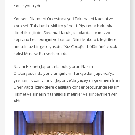
Komisyonu’ydu.
Konseri, Filarmoni Orkestrası şefi Takahashi Naoshi ve
koro şefi Takahashi Akihiro yönetti. Piyanoda Nakaoka
Hidehiko, şiirde; Sayama Haruki, sololarda ise mezzo
soprano Lee Jeongmi ve bariton Niimi Makoto izleyicilere
unutulmaz bir gece yaşattı. “Kız Çocuğu” bölümünü çocuk
solist Murase Kia seslendirdi.
Nâzım Hikmet’i Japonlarla buluşturan Nâzım
Oratoryosu’nda yer alan şiirlerin Türkçe’den Japonca’ya
çevirisini, uzun yıllardır Japonya’da yaşayan çevirmen İnan
Öner yaptı. İzleyicilere dağıtılan konser broşüründe Nâzım
Hikmet ve şiirlerinin tanıtıldığı metinler ve şiir çevirileri yer
aldı.