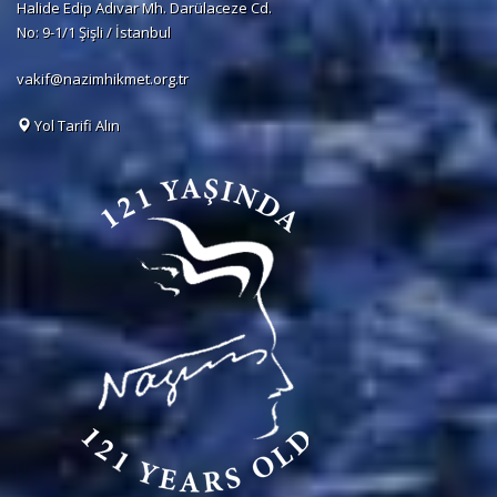
Halide Edip Adıvar Mh. Darülaceze Cd.
No: 9-1/1 Şişli / İstanbul
vakif@nazimhikmet.org.tr
Yol Tarifi Alın