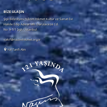
BİZE ULAŞIN
Şişli Belediyesi Nâzım Hikmet Kültür ve Sanat Evi
Halide Edip Adıvar Mh. Darülaceze Cd.
No: 9-1/1 Şişli / İstanbul
vakif@nazimhikmet.org.tr
Yol Tarifi Alın