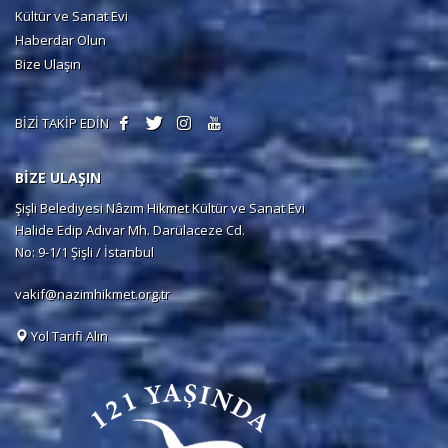
Kültür ve Sanat Evi
Haberdar Olun
Bize Ulaşın
BİZİ TAKİP EDİN
BİZE ULAŞIN
Şişli Belediyesi Nâzım Hikmet Kültür ve Sanat Evi
Halide Edip Adıvar Mh. Darülaceze Cd.
No: 9-1/1 Şişli / İstanbul
vakif@nazimhikmet.org.tr
Yol Tarifi Alın