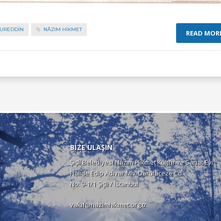
UREDDİN
NÂZIM HIKMET
READ MOR
BİZE ULAŞIN
Şişli Belediyesi Nâzım Hikmet Kültür ve Sanat Evi
Halide Edip Adıvar Mh. Darülaceze Cd.
No: 9-1/1 Şişli / İstanbul
vakif@nazimhikmet.org.tr