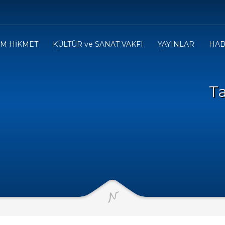
IM HİKMET
KÜLTÜR ve SANAT VAKFI
YAYINLAR
HAB
T