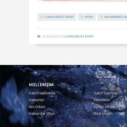
CUMHURİYET KİTAP
KITAP
MUHAMMED N
PUBLISHED IN
CUMHURIYET KITAP
HIZLI ERİŞİM
Vakıf Hakkında
Vakıf Yayınları
Haberler
Etkinlikler
Anı Odası
Kültür ve Sanat Evi
Haberdar Olun
Bize Ulaşın