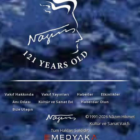
Vakıf Hakkında
Vakıf Yayınları
Haberler
Etkinlikler
Anı Odası
Kültür ve Sanat Evi
Haberdar Olun
Bize Ulaşın
©1991-2026 Nâzım Hikmet
Kültür ve Sanat Vakfı.
Tüm Hakları Saklıdır.