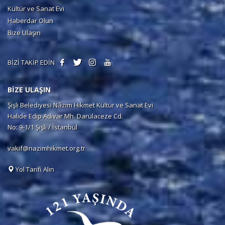
Kültür ve Sanat Evi
Haberdar Olun
Bize Ulaşın
BİZİ TAKİP EDİN
BİZE ULAŞIN
Şişli Belediyesi Nâzım Hikmet Kültür ve Sanat Evi
Halide Edip Adıvar Mh. Darülaceze Cd.
No: 9-1/1 Şişli / İstanbul
vakif@nazimhikmet.org.tr
Yol Tarifi Alın