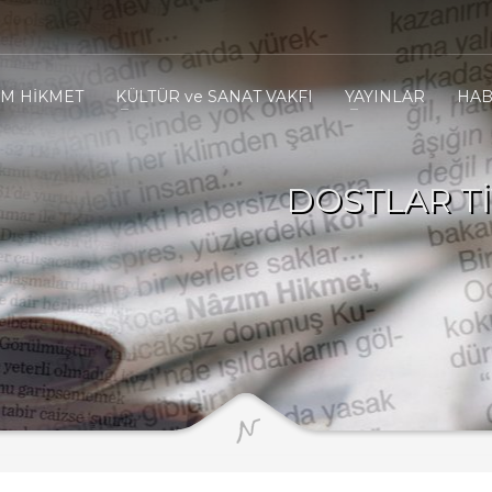
IM HİKMET
KÜLTÜR ve SANAT VAKFI
YAYINLAR
HAB
DOSTLAR Tİ