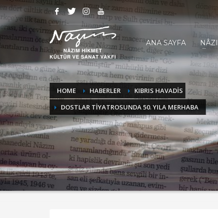
ANA SAYFA
NÂZ
HOME
HABERLER
KIBRIS HAVADİS
DOSTLAR TİYATROSUNDA 50. YILA MERHABA