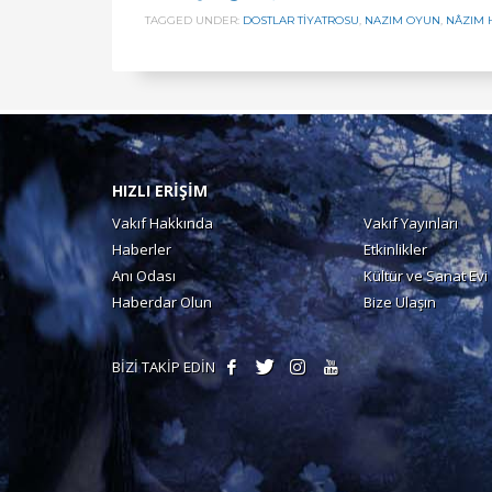
TAGGED UNDER:
DOSTLAR TİYATROSU
,
NAZIM OYUN
,
NÂZIM 
HIZLI ERİŞİM
Vakıf Hakkında
Vakıf Yayınları
Haberler
Etkinlikler
Anı Odası
Kültür ve Sanat Evi
Haberdar Olun
Bize Ulaşın
BİZİ TAKİP EDİN