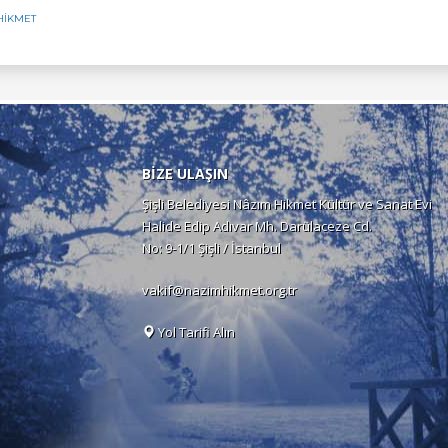
HIKMET
BİZE ULAŞIN
Şişli Belediyesi Nâzım Hikmet Kültür ve Sanat Evi
Halide Edip Adıvar Mh. Darülaceze Cd.
No: 9-1/1 Şişli / İstanbul
vakif@nazimhikmet.org.tr
Yol Tarifi Alın