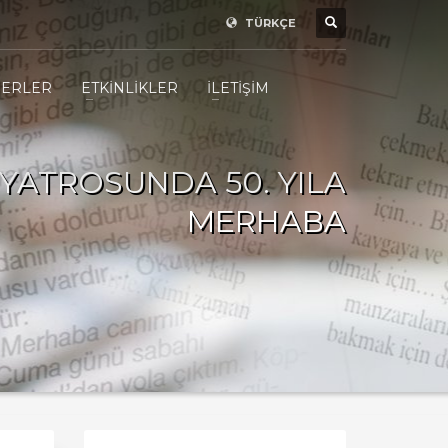
TÜRKÇE
ERLER
ETKİNLİKLER
İLETİŞİM
YATROSUNDA 50. YILA
MERHABA