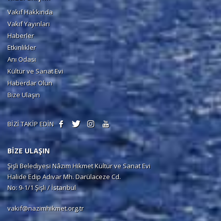
Vakıf Hakkında
Vakıf Yayınları
Haberler
Etkinlikler
Anı Odası
Kültür ve Sanat Evi
Haberdar Olun
Bize Ulaşın
BİZİ TAKİP EDİN
BİZE ULAŞIN
Şişli Belediyesi Nâzım Hikmet Kültür ve Sanat Evi
Halide Edip Adıvar Mh. Darülaceze Cd.
No: 9-1/1 Şişli / İstanbul
vakif@nazimhikmet.org.tr