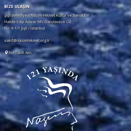
BİZE ULAŞIN
Şişli Belediyesi Nâzım Hikmet Kültür ve Sanat Evi
Halide Edip Adıvar Mh. Darülaceze Cd.
No: 9-1/1 Şişli / İstanbul
vakif@nazimhikmet.org.tr
Yol Tarifi Alın