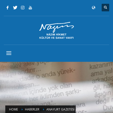
HOME
HABERLER
ANAYURT GAZETESİ