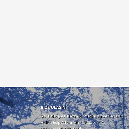
BİZE ULAŞIN
Şişli Belediyesi Nâzım Hikmet Kültür ve Sanat Evi
Halide Edip Adıvar Mh. Darülaceze Cd.
No: 9-1/1 Şişli / İstanbul