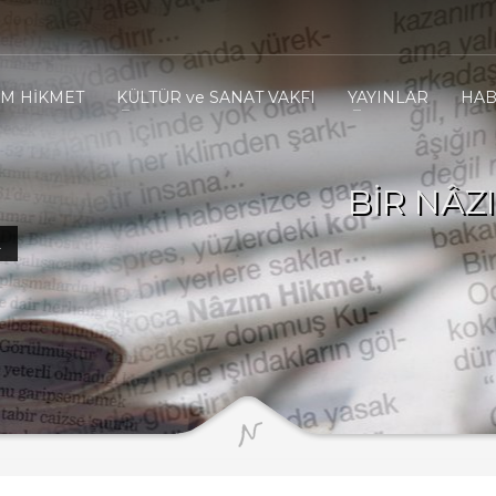
IM HİKMET
KÜLTÜR ve SANAT VAKFI
YAYINLAR
HAB
BİR NÂZ
R