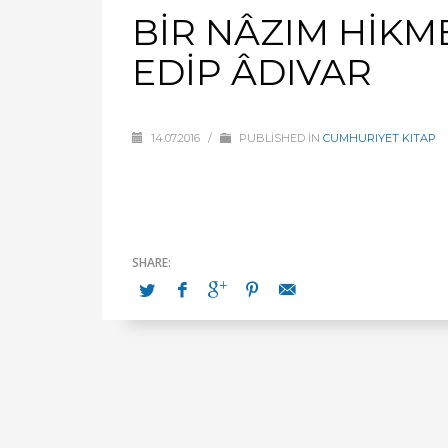
BİR NÂZIM HİKM
EDİP ÂDIVAR
14.07.2016
/
PUBLISHED IN
CUMHURIYET KITAP