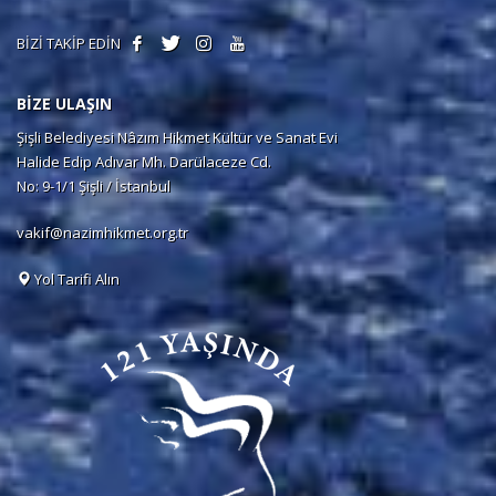
BİZİ TAKİP EDİN
BİZE ULAŞIN
Şişli Belediyesi Nâzım Hikmet Kültür ve Sanat Evi
Halide Edip Adıvar Mh. Darülaceze Cd.
No: 9-1/1 Şişli / İstanbul
vakif@nazimhikmet.org.tr
Yol Tarifi Alın