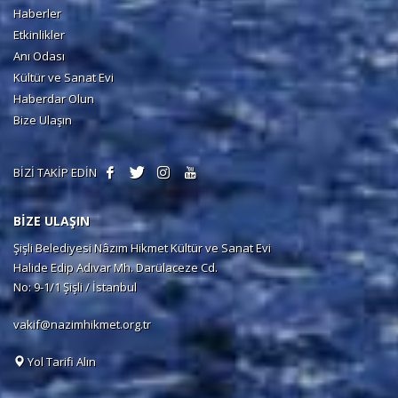
Haberler
Etkinlikler
Anı Odası
Kültür ve Sanat Evi
Haberdar Olun
Bize Ulaşın
BİZİ TAKİP EDİN
BİZE ULAŞIN
Şişli Belediyesi Nâzım Hikmet Kültür ve Sanat Evi
Halide Edip Adıvar Mh. Darülaceze Cd.
No: 9-1/1 Şişli / İstanbul
vakif@nazimhikmet.org.tr
Yol Tarifi Alın