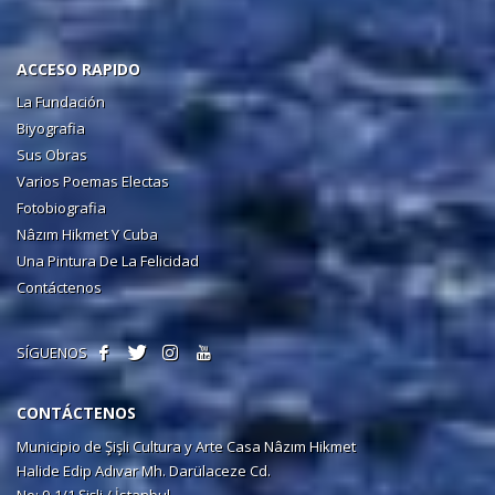
ACCESO RAPIDO
La Fundación
Biyografia
Sus Obras
Varios Poemas Electas
Fotobiografia
Nâzım Hikmet Y Cuba
Una Pintura De La Felicidad
Contáctenos
SÍGUENOS
CONTÁCTENOS
Municipio de Şişli Cultura y Arte Casa Nâzım Hikmet
Halide Edip Adıvar Mh. Darülaceze Cd.