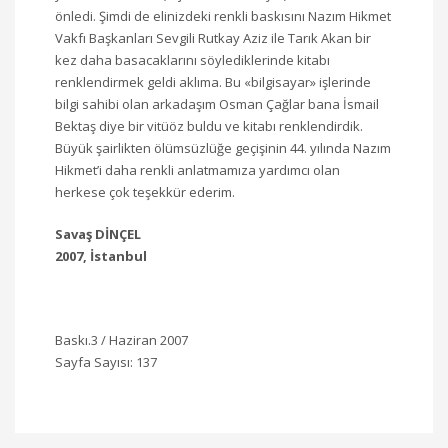
önledi. Şimdi de elinizdeki renkli baskısını Nazım Hikmet
Vakfı Başkanları Sevgili Rutkay Aziz ile Tarık Akan bir
kez daha basacaklarını söylediklerinde kitabı
renklendirmek geldi aklıma. Bu «bilgisayar» işlerinde
bilgi sahibi olan arkadaşım Osman Çağlar bana İsmail
Bektaş diye bir vitüöz buldu ve kitabı renklendirdik.
Büyük şairlikten ölümsüzlüğe geçişinin 44. yılında Nazım
Hikmet’i daha renkli anlatmamıza yardımcı olan
herkese çok teşekkür ederim.
Savaş DİNÇEL
2007, İstanbul
Baskı.3 / Haziran 2007
Sayfa Sayısı: 137