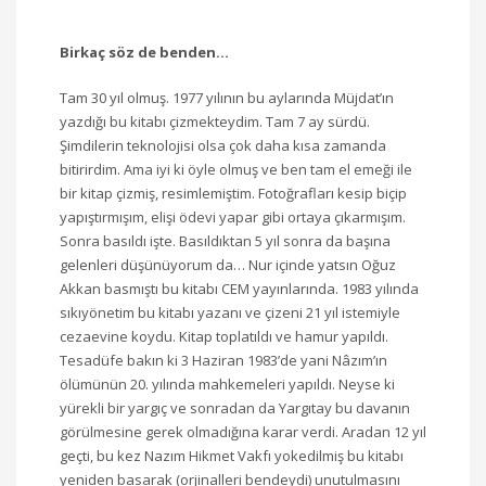
Birkaç söz de benden…
Tam 30 yıl olmuş. 1977 yılının bu aylarında Müjdat’ın
yazdığı bu kitabı çizmekteydim. Tam 7 ay sürdü.
Şimdilerin teknolojisi olsa çok daha kısa zamanda
bitirirdim. Ama iyi ki öyle olmuş ve ben tam el emeği ile
bir kitap çizmiş, resimlemiştim. Fotoğrafları kesip biçip
yapıştırmışım, elişi ödevi yapar gibi ortaya çıkarmışım.
Sonra basıldı işte. Basıldıktan 5 yıl sonra da başına
gelenleri düşünüyorum da… Nur içinde yatsın Oğuz
Akkan basmıştı bu kitabı CEM yayınlarında. 1983 yılında
sıkıyönetim bu kitabı yazanı ve çizeni 21 yıl istemiyle
cezaevine koydu. Kitap toplatıldı ve hamur yapıldı.
Tesadüfe bakın ki 3 Haziran 1983’de yani Nâzım’ın
ölümünün 20. yılında mahkemeleri yapıldı. Neyse ki
yürekli bir yargıç ve sonradan da Yargıtay bu davanın
görülmesine gerek olmadığına karar verdi. Aradan 12 yıl
geçti, bu kez Nazım Hikmet Vakfı yokedilmiş bu kitabı
yeniden basarak (orjinalleri bendeydi) unutulmasını