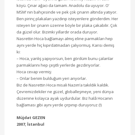
köyü. Çınar ağacı da tamam. Anadolu da uyuyor. O’
MSM’ nin bahçesinde ve pek çok çınarın altında yatıyor.
Ben pirinç plakaları yazdırıp isteyenlere gönderdim. Her
isteyen bir çınarın üzerine böyle bir plaka çakabilir. Çok
da güzel olur. Bizimki yıllardır orada duruyor.
Nasrettin Hoca bağlamayı almış eline parmakları hep
aynı yerde hiç kıpırdatmadan çalıyormuş. Karısı demiş
ki:
– Hoca, yanlış yapıyorsun, ben gördüm bunu çalanlar
parmaklarını hep çeşitli yerlerde gezdiriyorlar.
Hoca cevap vermiş:
– Onlar benim bulduğum yeri arıyorlar.
Biz de Nasrettin Hoca misali Nazım’a takıldık kaldık.
Çevremizdekiler ne güzel, globalleşmeye, yeni dünya
düzenine kolayca ayak uydurdular. Biz halâ Hocanın
bağlaması gibi aynı yerde çırpınıp duruyoruz (!)
Müjdat GEZEN
2007, İstanbul