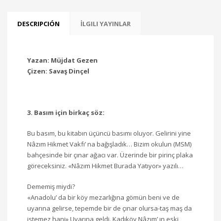
DESCRIPCIÓN
İLGILI YAYINLAR
Yazan: Müjdat Gezen
Çizen: Savaş Dinçel
3. Basım için birkaç söz:
Bu basım, bu kitabın üçüncü basımı oluyor. Gelirini yine
Nâzım Hikmet Vakfı’ na bağışladık… Bizim okulun (MSM)
bahçesinde bir çınar ağacı var. Üzerinde bir pirinç plaka
göreceksiniz. «Nâzım Hikmet Burada Yatıyor» yazılı…
Dememiş miydi?
«Anadolu’ da bir köy mezarlığına gömün beni ve de
uyarına gelirse, tepemde bir de çınar olursa-taş maş da
istemez hani» Uyarına geldi. Kadıköy Nâzım’ ın eski