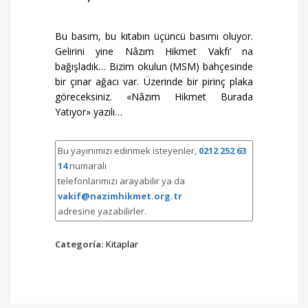
Bu basım, bu kitabın üçüncü basımı oluyor.
Gelirini yine Nâzım Hikmet Vakfı’ na
bağışladık… Bizim okulun (MSM) bahçesinde
bir çınar ağacı var. Üzerinde bir pirinç plaka
göreceksiniz. «Nâzım Hikmet Burada
Yatıyor» yazılı…
Bu yayınımızı edinmek isteyenler,
0212 252 63
14
numaralı
telefonlarımızı arayabilir ya da
vakif@nazimhikmet.org.tr
adresine yazabilirler.
Categoría:
Kitaplar