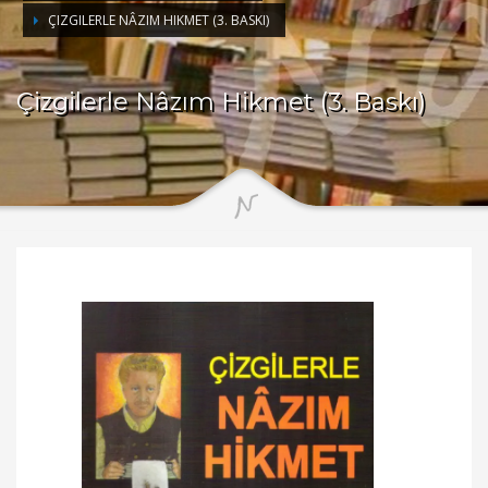
ÇIZGILERLE NÂZIM HIKMET (3. BASKI)
Çizgilerle Nâzım Hikmet (3. Baskı)