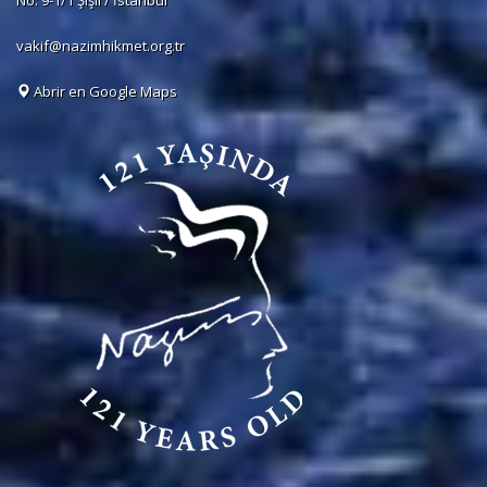
No: 9-1/1 Şişli / İstanbul
vakif@nazimhikmet.org.tr
Abrir en Google Maps