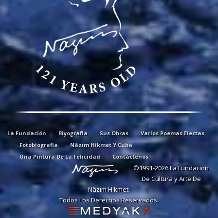
La Fundación
Biyografia
Sus Obras
Varios Poemas Electas
Fotobiografia
Nâzım Hikmet Y Cuba
Una Pintura De La Felicidad
Contáctenos
©1991-2026 La Fundacion
De Cultura y Arte De
Nâzım Hikmet.
Todos Los Derechos Reservados.