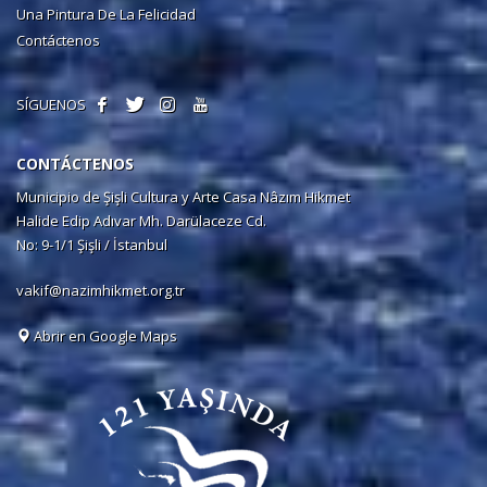
Una Pintura De La Felicidad
Contáctenos
SÍGUENOS
CONTÁCTENOS
Municipio de Şişli Cultura y Arte Casa Nâzım Hikmet
Halide Edip Adıvar Mh. Darülaceze Cd.
No: 9-1/1 Şişli / İstanbul
vakif@nazimhikmet.org.tr
Abrir en Google Maps