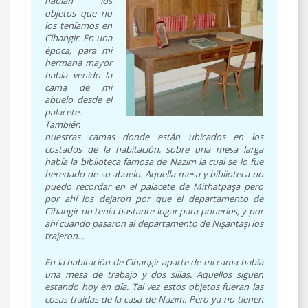
habían los
objetos que no
los teníamos en
Cihangir. En una
época, para mi
hermana mayor
había venido la
cama de mi
abuelo desde el
palacete.
También
nuestras camas donde están ubicados en los
costados de la habitación, sobre una mesa larga
había la biblioteca famosa de Nazım la cual se lo fue
heredado de su abuelo. Aquella mesa y biblioteca no
puedo recordar en el palacete de Mithatpaşa pero
por ahí los dejaron por que el departamento de
Cihangir no tenía bastante lugar para ponerlos, y por
ahí cuando pasaron al departamento de Nişantaşı los
trajeron…
En la habitación de Cihangir aparte de mi cama había
una mesa de trabajo y dos sillas. Aquellos siguen
estando hoy en día. Tal vez estos objetos fueran las
cosas traídas de la casa de Nazım. Pero ya no tienen