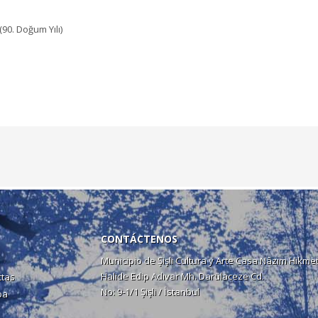
90. Doğum Yılı)
CONTÁCTENOS
Municipio de Şişli Cultura y Arte Casa Nâzım Hikme
Halide Edip Adıvar Mh. Darülaceze Cd.
ctas
No: 9-1/1 Şişli / İstanbul
ba