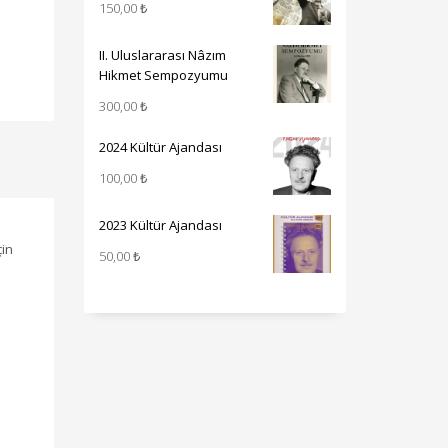
150,00
₺
II. Uluslararası Nâzım
Hikmet Sempozyumu
300,00
₺
2024 Kültür Ajandası
100,00
₺
2023 Kültür Ajandası
çin
50,00
₺