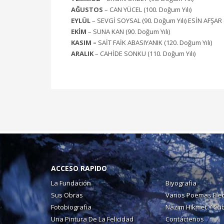
AĞUSTOS
– CAN YÜCEL (100. Doğum Yılı)
EYLÜL
– SEVGİ SOYSAL (90. Doğum Yılı) ESİN AFŞAR (
EKİM
– SUNA KAN (90. Doğum Yılı)
KASIM –
SAİT FAİK ABASIYANIK (120. Doğum Yılı)
ARALIK
– CAHİDE SONKU (110. Doğum Yılı)
ACCESO RAPIDO
La Fundación
Biyografia
Sus Obras
Varios Poemas Ele
Fotobiografia
Nâzım Hikmet Y Cu
Una Pintura De La Felicidad
Contáctenos