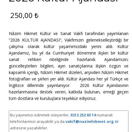
250,00
₺
Nâzım Hikmet Kültür ve Sanat Vakfı tarafından yayımlanan
“2026 KÜLTÜR AJANDASI”, Vakfımızın gelenekselleştirdiği bir
çalışma olarak kültür yaşamımızdaki yerini aldı. Kültür
Ajandamız, bu yıl da Cumhuriyet dönemine ilişkin bir kültür
sanat rehberi niteliğinde hazırlandı. Ajandamızın;
güncelleştirilen bilgileri, ayın sanatçılarına ilişkin özgün ve
kapsamlı içeriği, Nâzım Hikmet dizeleri, arşivden Nâzım Hikmet
fotoğrafları ve şiirleri yer aldı. Kültür Ajandası her yıl Türkçe ve
İngilizce dillerinde yayınlanıyor. 2026 Kültür Ajandasının
hazırlanmasına destek veren, katkıda bulunan, emeği geçen
tüm dostlara ve kuruluşlara teşekkür ediyoruz.
Bu yayınımızı edinmek isteyenler,
0212 252 63 14
numaralı
telefonlarımızı arayabilir ya da
vakif@nazimhikmet.org.tr
adresine yazabilirler.