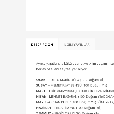
DESCRIPCIÓN
İLGILI YAYINLAR
Ayrıca yapıtlarıyla kültür, sanat ve bilim yaşamımızd
her ay özel anı sayfası yer alıyor.
OCAK
– ZÜHTÜ MÜRİDOĞLU (120. Doğum Yılı)
ŞUBAT
– MEMET FUAT BENGÜ (100. Doğum Yılı)
MART
– EDİP AKBAYRAM (1. Ölüm Yılı) İLHAN MİMAR
NİSAN
–MEHMET BAŞARAN (100. Doğum Yılı) DOĞAN 
MAYIS
–ORHAN PEKER (100. Doğum Yılı) SÜMEYRA ÇA
HAZİRAN
– ERDAL İNÖNÜ (100. Doğum Yılı)
TEMMUZ
– ERGİN ORBEY (90. Doğum Yılı)